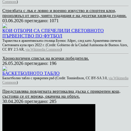
Commons
)
Стрелбата с лък е ловно и военно изкуство и спортен клон,
произлязъл от него, чиято традиция е на десетки хиляди години.
03.06.2026
прегледано: 1071
КОИ ОТБОРИ СА СПЕЧЕЛИЛИ СВЕТОВНОТО
ПЪРВЕНСТВО ПО ФУТБОЛ
Тържества в аржентинската столица Буенос Айрес, след като Аржентина спечели
Световната купа през 2022 г. (Credit: Gobierno de la Ciudad Autónoma de Buenos Aires,
CC BY 2.5 AR,
via Wikimedia Commons
)
Хронологичен списък на всички победители.
26.05.2026
прегледано: 196
БАСКЕТБОЛНОТО ТАБЛО
Баскетболно табло с прикрепен ръб (Credit: Tonniedixon, CC BY-SA 3.0,
via Wikimedia
Commons
)
Представлява повдигната вертикална дъска с прикрепен кош,
състоящ се от мрежа, окачена на обръч.
30.04.2026
прегледано: 285