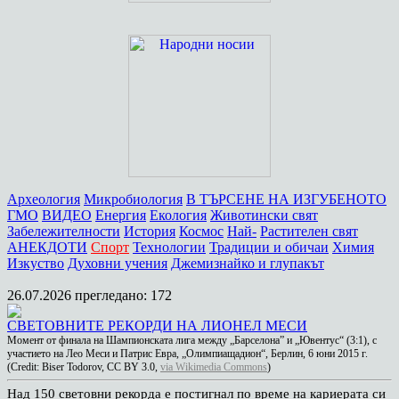
Археология
Микробиология
В ТЪРСЕНЕ НА ИЗГУБЕНОТО
ГМО
ВИДЕО
Енергия
Екология
Животински свят
Забележителности
История
Космос
Най-
Растителен свят
АНЕКДОТИ
Спорт
Технологии
Традиции и обичаи
Химия
Изкуство
Духовни учения
Джемизнайко и глупакът
26.07.2026
прегледано: 172
СВЕТОВНИТЕ РЕКОРДИ НА ЛИОНЕЛ МЕСИ
Момент от финала на Шампионската лига между „Барселона” и „Ювентус“ (3:1), с
участието на Лео Меси и Патрис Евра, „Олимпиащадион“, Берлин, 6 юни 2015 г.
(Credit: Biser Todorov, CC BY 3.0,
via Wikimedia Commons
)
Над 150 световни рекорда е постигнал по време на кариерата си