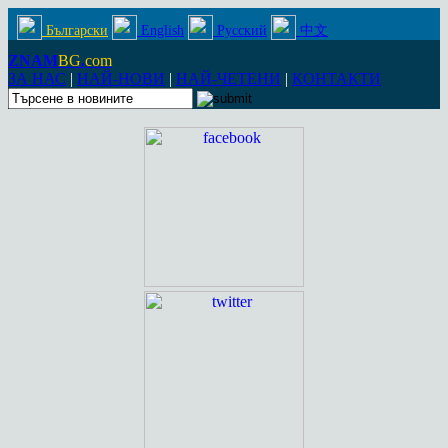
Български
English
Русский
中文
ZNAM
BG
.
com
ЗА НАС
|
НАЙ-НОВИ
|
НАЙ-ЧЕТЕНИ
|
КОНТАКТИ