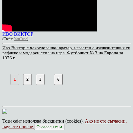
ИВО ВИКТОР
(Credit:
YouTube
)
Иво Виктор е чехословашки вратар, известен с изключителния си
рефлекс и модерен стил на игра. Футболист № 3 на Европа за
1976 г.
1
2
3
6
Този сайт използва бисквитки (cookies).
Ако не сте съгласни,
научете повече