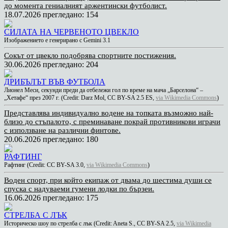
до момента гениалният аржентински футболист.
18.07.2026
прегледано: 154
СИЛАТА НА ЧЕРВЕНОТО ЦВЕКЛО
Изображението е генерирано с Gemini 3.1
Сокът от цвекло подобрява спортните постижения.
30.06.2026
прегледано: 204
ДРИБЪЛЪТ ВЪВ ФУТБОЛА
Лионел Меси, секунди преди да отбележи гол по време на мача „Барселона“ –
„Хетафе“ през 2007 г. (Credit: Darz Mol, CC BY-SA 2.5 ES,
via Wikimedia Commons
)
Представлява индивидуално водене на топката възможно най-
близо до стъпалото, с преминаване покрай противникови играчи
с използване на различни финтове.
20.06.2026
прегледано: 180
РАФТИНГ
Рафтинг (Credit: CC BY-SA 3.0,
via Wikimedia Commons
)
Воден спорт, при който екипаж от двама до шестима души се
спуска с надуваеми гумени лодки по бързеи.
16.06.2026
прегледано: 175
СТРЕЛБА С ЛЪК
Историческо шоу по стрелба с лък (Credit: Aneta S., CC BY-SA 2.5,
via Wikimedia