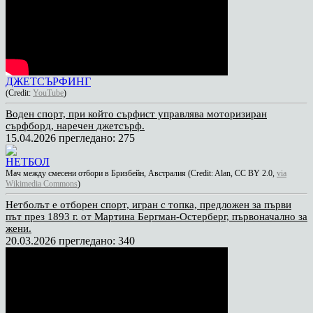
ДЖЕТСЪРФИНГ
(Credit:
YouTube
)
Воден спорт, при който сърфист управлява моторизиран
сърфборд, наречен джетсърф.
15.04.2026
прегледано: 275
НЕТБОЛ
Мач между смесени отбори в Бризбейн, Австралия (Credit: Alan, CC BY 2.0,
via
Wikimedia Commons
)
Нетболът е отборен спорт, игран с топка, предложен за първи
път през 1893 г. от Мартина Бергман-Остерберг, първоначално за
жени.
20.03.2026
прегледано: 340