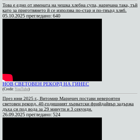
Това е едно от имената на чешка хлебна супа, наричана така, тъй
като за приготвянето й се използва по-стар и по-твърд хляб.
05.10.2025
прегледано: 640
НОВ СВЕТОВЕН РЕКОРД НА ГИНЕС
(Credit:
YouTube
)
През юни 2025 г., Витомир Маричич постави невероятен
световен рекорд. 40-годишният хърватски фрийдайвър задържа
дъха си под вода за 29 минути и 3 секунди.
26.09.2025
прегледано: 524