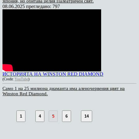
Япония, но обитава целия Палеатричен свят.
08.06.2025
прегледано: 797
ИСТОРИЯТА НА WINSTON RED DIAMOND
(Credit:
YouTube
)
Само 1 на 25 милиона диаманта има аленочервения цвят на
Winston Red Diamond.
1
4
5
6
14