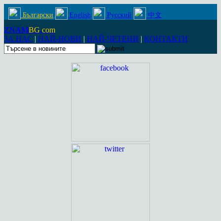
Български
English
Русский
中文
ZNAM
BG
.
com
ЗА НАС
|
НАЙ-НОВИ
|
НАЙ-ЧЕТЕНИ
|
КОНТАКТИ