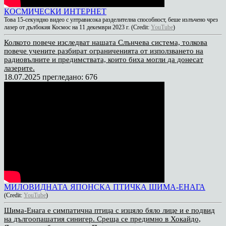
КОСМИЧЕСКИ ИНТЕРНЕТ
Това 15-секундно видео с ултрависока разделителна способност, беше излъчено чрез
лазер от дълбокия Космос на 11 декември 2023 г. (Credit:
YouTube
)
Колкото повече изследват нашата Слънчева система, толкова
повече учените разбират ограниченията от използването на
радиовълните и предимствата, които биха могли да донесат
лазерите.
18.07.2025
прегледано: 676
МИЛОВИДНАТА ЯПОНСКА ПТИЧКА ШИМА-ЕНАГА
(Credit:
YouTube
)
Шима-Енага е симпатична птица с изцяло бяло лице и е подвид
на дългоопашатия синигер. Среща се предимно в Хокайдо,