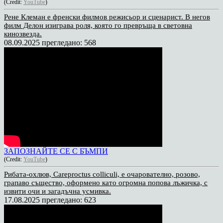
(Credit:
YouTube
)
Рене Клеман е френски филмов режисьор и сценарист. В негов
филм Делон изиграва роля, която го превръща в световна
кинозвезда.
08.09.2025
прегледано: 568
ЗАПОЗНАЙТЕ СЕ С БЪМПИ
(Credit:
YouTube
)
Рибата-охлюв, Careproctus colliculi, е очарователно, розово,
грапаво същество, оформено като огромна попова лъжичка, с
извити очи и загадъчна усмивка.
17.08.2025
прегледано: 623