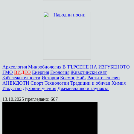
Археология
Микробиология
В ТЪРСЕНЕ НА ИЗГУБЕНОТО
ГМО
ВИДЕО
Енергия
Екология
Животински свят
Забележителности
История
Космос
Най-
Растителен свят
АНЕКДОТИ
Спорт
Технологии
Традиции и обичаи
Химия
Изкуство
Духовни учения
Джемизнайко и глупакът
13.10.2025
прегледано: 667