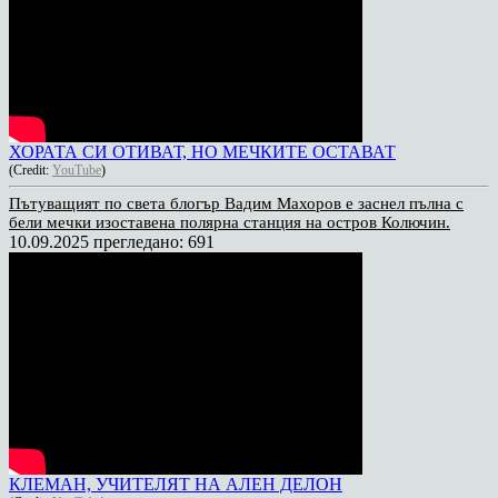
ХОРАТА СИ ОТИВАТ, НО МЕЧКИТЕ ОСТАВАТ
(Credit:
YouTube
)
Пътуващият по света блогър Вадим Махоров е заснел пълна с
бели мечки изоставена полярна станция на остров Колючин.
10.09.2025
прегледано: 691
КЛЕМАН, УЧИТЕЛЯТ НА АЛЕН ДЕЛОН