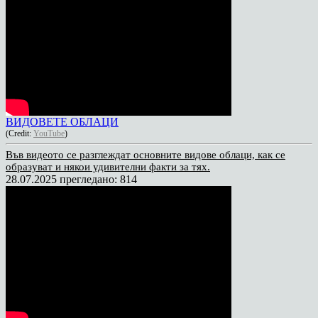
ВИДОВЕТЕ ОБЛАЦИ
(Credit:
YouTube
)
Във видеото се разглеждат основните видове облаци, как се
образуват и някои удивителни факти за тях.
28.07.2025
прегледано: 814