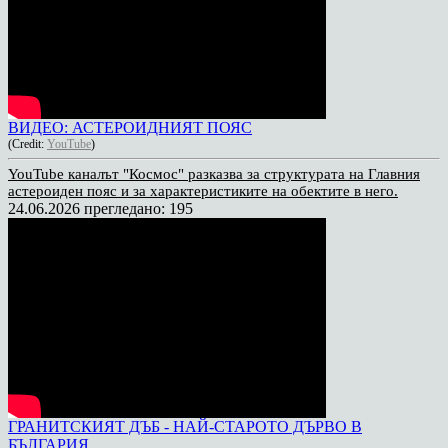
ВИДЕО: АСТЕРОИДНИЯТ ПОЯС
(Credit:
YouTube
)
YouTube каналът "Космос" разказва за структурата на Главния
астероиден пояс и за характеристиките на обектите в него.
24.06.2026
прегледано: 195
ГРАНИТСКИЯТ ДЪБ - НАЙ-СТАРОТО ДЪРВО В
БЪЛГАРИЯ