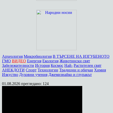
Археология
Микробиология
В ТЪРСЕНЕ НА ИЗГУБЕНОТО
ГМО
ВИДЕО
Енергия
Екология
Животински свят
Забележителности
История
Космос
Най-
Растителен свят
АНЕКДОТИ
Спорт
Технологии
Традиции и обичаи
Химия
Изкуство
Духовни учения
Джемизнайко и глупакът
01.08.2026
прегледано: 124