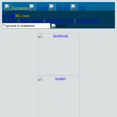
Български
English
Русский
中文
ZNAM
BG
.
com
ЗА НАС
|
НАЙ-НОВИ
|
НАЙ-ЧЕТЕНИ
|
КОНТАКТИ