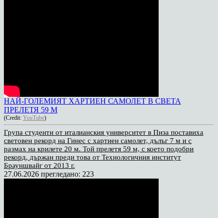
НАЙ-ГОЛЕМИЯТ ХАРТИЕН САМОЛЕТ В СВЕТА
ПРЕЛЕТЯ 59 М
(Credit:
YouTube
)
Група студенти от италианския университет в Пиза поставиха
световен рекорд на Гинес с хартиен самолет, дълъг 7 м и с
размах на крилете 20 м. Той прелетя 59 м, с което подобри
рекорд, държан преди това от Технологичния институт
Брауншвайг от 2013 г.
27.06.2026
прегледано: 223