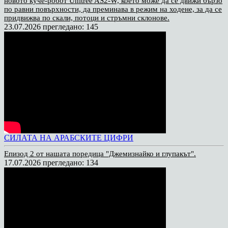
новото куче-робот Unitree AS2-W, което може да се движи бързо
по равни повърхности, да преминава в режим на ходене, за да се
придвижва по скали, потоци и стръмни склонове.
23.07.2026
прегледано: 145
СИЛАТА НА АРАБСКИТЕ ЦИФРИ
Епизод 2 от нашата поредица "Джемизнайко и глупакът".
17.07.2026
прегледано: 134