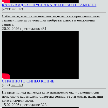
КАК В АЙДАХО ПУСНАХА 76 БОБРИ ОТ САМОЛЕТ
(Credit:
YouTube
)
Събитието, което е заснето във видеото, се е прославило като
странен пример за човешка изобретателност и екологична
защита.
26.02.2026
прегледано: 431
СТРАННОТО СИНЬО КОПЧЕ
(Credit:
YouTube
)
На пръв поглед изглежда като извънземно око - разкошен син
ирис около карамелено оцветена зеница, гъсти мигли, излизащи
като слънчеви лъчи.
15.02.2026
прегледано: 328