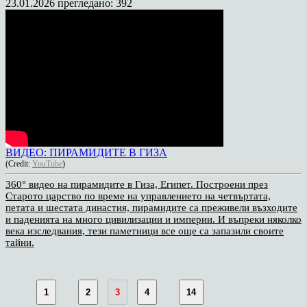
23.01.2026
прегледано: 392
ВИДЕО: ПИРАМИДИТЕ В ГИЗА
(Credit:
YouTube
)
360° видео на пирамидите в Гиза, Египет. Построени през
Старото царство по време на управлението на четвъртата,
петата и шестата династия, пирамидите са преживели възходите
и паденията на много цивилизации и империи. И въпреки няколко
века изследвания, тези паметници все още са запазили своите
тайни.
1
2
3
4
14