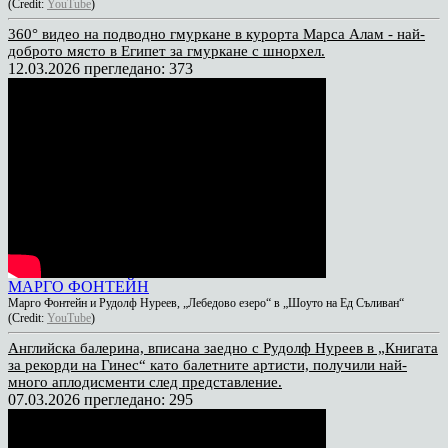
(Credit:
YouTube
)
360° видео на подводно гмуркане в курорта Марса Алам - най-
доброто място в Египет за гмуркане с шнорхел.
12.03.2026
прегледано: 373
МАРГО ФОНТЕЙН
Марго Фонтейн и Рудолф Нуреев, „Лебедово езеро“ в „Шоуто на Ед Съливан“
(Credit:
YouTube
)
Английска балерина, вписана заедно с Рудолф Нуреев в „Книгата
за рекорди на Гинес“ като балетните артисти, получили най-
много аплодисменти след представление.
07.03.2026
прегледано: 295