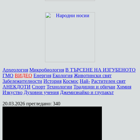
Археология
Микробиология
В ТЪРСЕНЕ НА ИЗГУБЕНОТО
ГМО
ВИДЕО
Енергия
Екология
Животински свят
Забележителности
История
Космос
Най-
Растителен свят
АНЕКДОТИ
Спорт
Технологии
Традиции и обичаи
Химия
Изкуство
Духовни учения
Джемизнайко и глупакът
20.03.2026
прегледано: 340