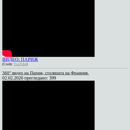
ВИДЕО: ПАРИЖ
(Credit:
YouTube
)
360° видео на Париж, столицата на Франция.
02.02.2026
прегледано: 399