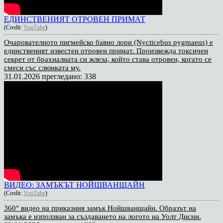
ЕДИНСТВЕНИЯТ ОТРОВЕН ПРИМАТ
(Credit:
YouTube
)
Очарователното пигмейско бавно лори (Nycticebus pygmaeus) е
единственият известен отровен примат. Произвежда токсичен
секрет от брахиалната си жлеза, който става отровен, когато се
смеси със слюнката му.
31.01.2026
прегледано: 338
ВИДЕО: ЗАМЪКЪТ НОЙШВАНЩАЙН
(Credit:
YouTube
)
360° видео на приказния замък Нойшванщайн. Образът на
замъка е използван за създаването на логото на Уолт Дисни.