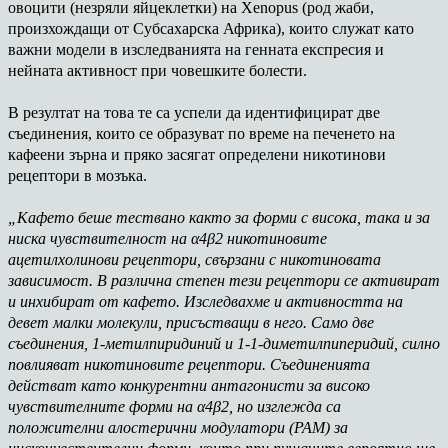
овоцити (незряли яйцеклетки) на Xenopus (род жаби,
произхождащи от Субсахарска Африка), които служат като
важни модели в изследванията на генната експресия и
нейната активност при човешките болести.
В резултат на това те са успели да идентифицират две
съединения, които се образуват по време на печенето на
кафеени зърна и пряко засягат определени никотинови
рецептори в мозъка.
„Кафето беше тествано както за форми с висока, така и за
ниска чувствителност на α4β2 никотиновите
ацетилхолинови рецептори, свързани с никотиновата
зависимост. В различна степен тези рецептори се активират
и инхибират от кафето. Изследвахме и активността на
девет малки молекули, присъстващи в него. Само две
съединения, 1-метилпиридиний и 1-1-диметилпиперидий, силно
повлияват никотиновите рецептори. Съединенията
действат като конкурентни антагонисти за високо
чувствителните форми на α4β2, но изглежда са
положителни алостерични модулатори (PAM) за