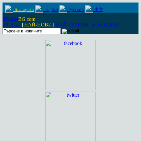
Български
English
Русский
中文
ZNAM
BG
.
com
ЗА НАС
|
НАЙ-НОВИ
|
НАЙ-ЧЕТЕНИ
|
КОНТАКТИ