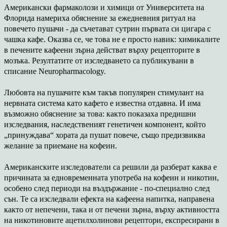
Американски фармаколози и химици от Университета на
Флорида намериха обяснение за ежедневния ритуал на
повечето пушачи - да съчетават сутрин първата си цигара с
чашка кафе. Оказва се, че това не е просто навик: химикалите
в печените кафеени зърна действат върху рецепторите в
мозъка. Резултатите от изследването са публикувани в
списание Neuropharmacology.
Любовта на пушачите към такъв популярен стимулант на
нервната система като кафето е известна отдавна. И има
възможно обяснение за това: както показаха предишни
изследвания, наследственият генетичен компонент, който
„принуждава“ хората да пушат повече, също предизвиква
желание за приемане на кофеин.
Американските изследователи са решили да разберат каква е
причината за едновременната употреба на кофеин и никотин,
особено след периоди на въздържание - по-специално след
сън. Те са изследвали ефекта на кафеена напитка, направена
както от непечени, така и от печени зърна, върху активността
на никотиновите ацетилхолинови рецептори, експресирани в