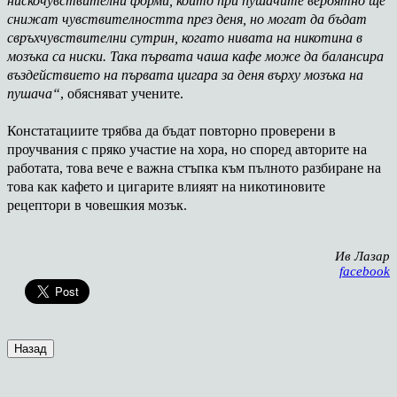
нискочувствителни форми, които при пушачите вероятно ще
снижат чувствителността през деня, но могат да бъдат
свръхчувствителни сутрин, когато нивата на никотина в
мозъка са ниски. Така първата чаша кафе може да балансира
въздействието на първата цигара за деня върху мозъка на
пушача“
, обясняват учените.
Констатациите трябва да бъдат повторно проверени в
проучвания с пряко участие на хора, но според авторите на
работата, това вече е важна стъпка към пълното разбиране на
това как кафето и цигарите влияят на никотиновите
рецептори в човешкия мозък.
Ив Лазар
facebook