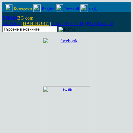
Български
English
Русский
中文
ZNAM
BG
.
com
ЗА НАС
|
НАЙ-НОВИ
|
НАЙ-ЧЕТЕНИ
|
КОНТАКТИ