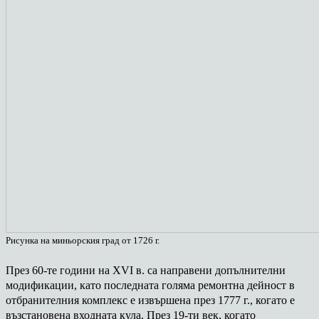
Рисунка на миньорския град от 1726 г.
През 60-те години на XVI в. са направени допълнителни
модификации, като последната голяма ремонтна дейност в
отбранителния комплекс е извършена през 1777 г., когато е
възстановена входната кула. През 19-ти век, когато