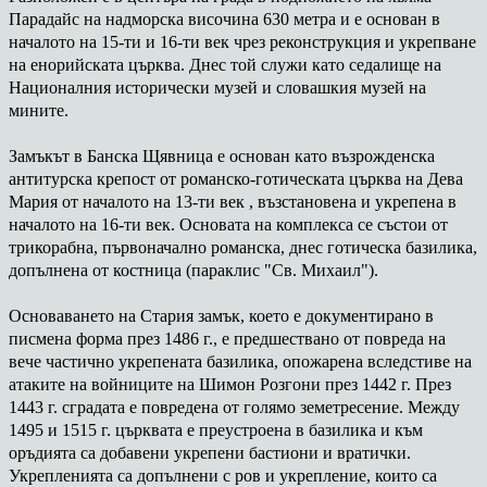
Парадайс на надморска височина 630 метра и е основан в
началото на 15-ти и 16-ти век чрез реконструкция и укрепване
на енорийската църква. Днес той служи като седалище на
Националния исторически музей и словашкия музей на
мините.
Замъкът в Банска Щявница е основан като възрожденска
антитурска крепост от романско-готическата църква на Дева
Мария от началото на 13-ти век , възстановена и укрепена в
началото на 16-ти век. Основата на комплекса се състои от
трикорабна, първоначално романска, днес готическа базилика,
допълнена от костница (параклис "Св. Михаил").
Основаването на Стария замък, което е документирано в
писмена форма през 1486 г., е предшествано от повреда на
вече частично укрепената базилика, опожарена вследстиве на
атаките на войниците на Шимон Розгони през 1442 г. През
1443 г. сградата е повредена от голямо земетресение. Между
1495 и 1515 г. църквата е преустроена в базилика и към
оръдията са добавени укрепени бастиони и вратички.
Укрепленията са допълнени с ров и укрепление, които са