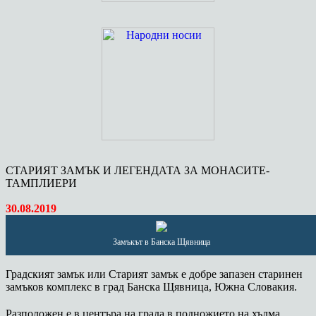
СТАРИЯТ ЗАМЪК И ЛЕГЕНДАТА ЗА МОНАСИТЕ-
ТАМПЛИЕРИ
30.08.2019
Замъкът в Банска Щявница
Градският замък или Старият замък е добре запазен старинен
замъков комплекс в град Банска Щявница, Южна Словакия.
Разположен е в центъра на града в подножието на хълма