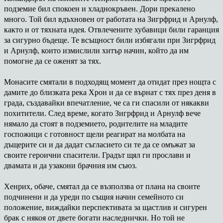
подземие бил спокоен и хладнокръвен. Дори прекалено
много. Той бил вдъхновен от работата на Зигрфрид и Арнулф,
както и от тяхната идея. Отвлечените хубавици били гаранция
за сигурно бъдеще. Те всъщност били избягали при Зигрфрид
и Арнулф, които измислили хитър начин, който да им
помогне да се оженят за тях.
Монасите смятали в подходящ момент да отидат през нощта с
дамите до близката река Хрон и да се върнат с тях през деня в
града, създавайки впечатление, че са ги спасили от някакви
похитители. След време, когато Зигрфрид и Арнулф вече
нямало да стоят в подземието, родителите на младите
госпожици с готовност щели реагират на молбата на
дъщерите си и да дадат съгласието си те да се омъжат за
своите героични спасители. Градът щял ги прослави и
двамата и да узакони брачния им съюз.
Хенрих, обаче, смятал да се възползва от плана на своите
подчинени и да уреди по същия начин семейното си
положение, виждайки перспективата за щастлив и сигурен
брак с някоя от двете богати наследнички. Но той не