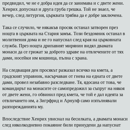
предвидил, че не е добра идея да се занимава и с двете жени.
Хенрих допуснал и друга груба грешка. Той не знаел, че
вечер, след литургия, църквата трябва да е добре заключена.
Така се случило, че някакъв просяк останал затворен през
нощта в църквата на Стария замък. Този бездомник останал в
молитвения дома и не го напуснал след края на църковната
служба. През нощта дрипавият мирянин видял двамата
монаси да се грижат за доброто здраве на отвлечените от тях
дами, носейки им кошница, пълна с храна.
На следващия ден просякът разказал всичко на кмета, а
градският управник, насърчаван от гнева на едната от двете
дами, провел незабавно разследване. Тя, ядосана от това, че
командирът на монасите се самопредожил за съпруг на някоя
от двете жени, го обвинил пред кмета, че той е дал идеята за
отвличането им, а Зигрфрид и Арнулф само изпълнявали
разпорежданията му.
Впоследствие Хенрих увиснал на бесилката, а двамата монаси
след няколкодневно покаяние били принудени да напуснат