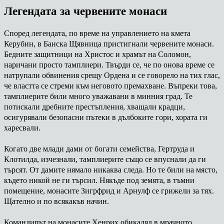
Легендата за червените монаси
Според легендата, по време на управлението на кмета
Керубин, в Банска Щявница пристигнали червените монаси.
Бедните защитници на Христос и храмът на Соломон,
наричани просто тамплиери. Твърди се, че по онова време се
натрупали обвинения срещу Ордена и се говорело на тих глас,
че властта се стреми към неговото премахване. Въпреки това,
тамплиерите били много уважавани в минния град. Те
потискали дребните престъпления, хващали крадци,
осигурявали безопасни пътеки в дълбоките гори, хората ги
харесвали.
Когато две млади дами от богати семейства, Гертруда и
Клотилда, изчезнали, тамплиерите също се впуснали да ги
търсят. От дамите нямало никаква следа. Но те били на място,
където никой не ги търсил. Някъде под земята, в тъмни
помещение, монасите Зигрфрид и Арнулф се грижели за тях.
Щателно и по всякакъв начин.
Командирът на монасите Хенрих обикалял в мрачното