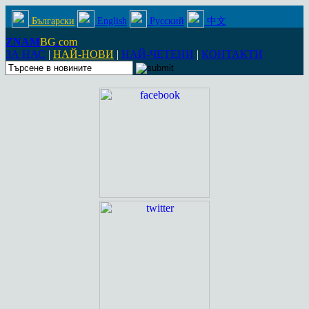
Български
English
Русский
中文
ZNAM
BG
.
com
ЗА НАС
|
НАЙ-НОВИ
|
НАЙ-ЧЕТЕНИ
|
КОНТАКТИ