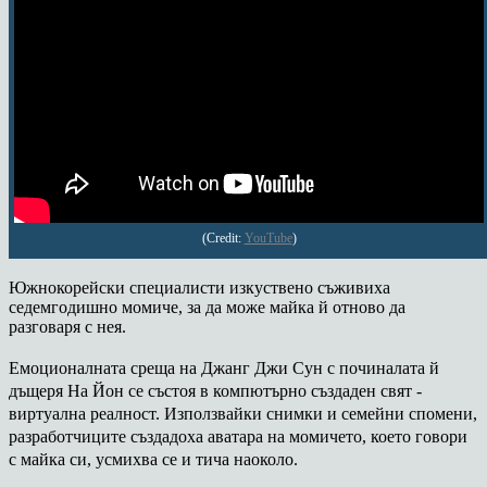
(Credit:
YouTube
)
Южнокорейски специалисти изкуствено съживиха
седемгодишно момиче, за да може майка й отново да
разговаря с нея.
Емоционалната среща на Джанг Джи Сун с починалата й
дъщеря Ha Йoн се състоя в компютърно създаден свят -
виртуална реалност. Използвайки снимки и семейни спомени,
разработчиците създадоха аватара на момичето, което говори
с майка си, усмихва се и тича наоколо.