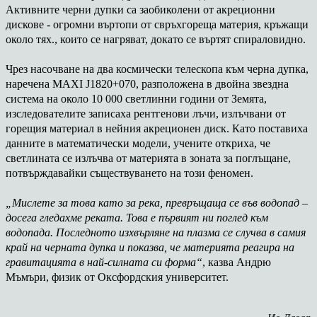
Активните черни дупки са заобиколени от акреционни
дискове - огромни въртопи от свръхгореща материя, кръжащи
около тях., които се нагряват, докато се въртят спираловидно.
Чрез насочване на два космически телескопа към черна дупка,
наречена MAXI J1820+070, разположена в двойна звездна
система на около 10 000 светлинни години от Земята,
изследователите записаха рентгенови лъчи, излъчвани от
горещия материал в нейния акреционен диск. Като поставиха
данните в математически модели, учените откриха, че
светлината се излъчва от материята в зоната за поглъщане,
потвърждавайки съществуването на този феномен.
„Мислете за това като за река, превръщаща се във водопад –
досега гледахме реката. Това е първият ни поглед към
водопада. Последното изхвърляне на плазма се случва в самия
край на черната дупка и показва, че материята реагира на
гравитацията в най-силната си форма“
, казва Андрю
Мъмъри, физик от Оксфордския университет.