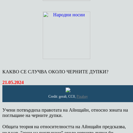
КАКВО СЕ СЛУЧВА ОКОЛО ЧЕРНИТЕ ДУПКИ?
21.05.2024
Credit: geralt, CC0,
Pixabay
Учени потвърдиха правотата на Айнщайн, относно зоната на
поглъщане на черните дупки.
Общата теория на относителността на Айнщайн предсказва,
че т.нар. "зони на поглъщане" около черните дупки би