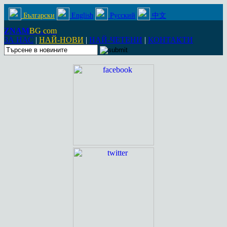
Български
English
Русский
中文
ZNAM
BG
.
com
ЗА НАС
|
НАЙ-НОВИ
|
НАЙ-ЧЕТЕНИ
|
КОНТАКТИ