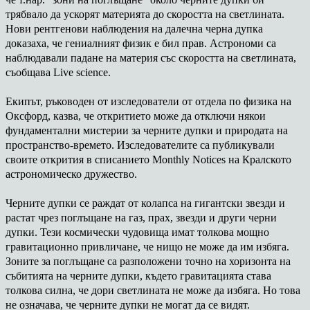
трябвало да ускорят материята до скоростта на светлината.
Нови рентгенови наблюдения на далечна черна дупка
доказаха, че гениалният физик е бил прав. Астрономи са
наблюдавали падане на материя със скоростта на светлината,
съобщава Live science.
Екипът, ръководен от изследователи от отдела по физика на
Оксфорд, казва, че откритието може да отключи някои
фундаментални мистерии за черните дупки и природата на
пространство-времето. Изследователите са публикували
своите открития в списанието Monthly Notices на Кралското
астрономическо дружество.
Черните дупки се раждат от колапса на гигантски звезди и
растат чрез поглъщане на газ, прах, звезди и други черни
дупки. Тези космически чудовища имат толкова мощно
гравитационно привличане, че нищо не може да им избяга.
Зоните за поглъщане са разположени точно на хоризонта на
събитията на черните дупки, където гравитацията става
толкова силна, че дори светлината не може да избяга. Но това
не означава, че черните дупки не могат да се видят.